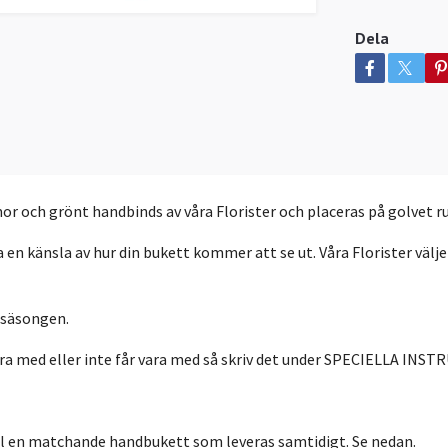
Dela
h grönt handbinds av våra Florister och placeras på golvet runt
a en känsla av hur din bukett kommer att se ut. Våra Florister välj
 säsongen.
a med eller inte får vara med så skriv det under SPECIELLA INS
ill en matchande handbukett som leveras samtidigt. Se nedan.