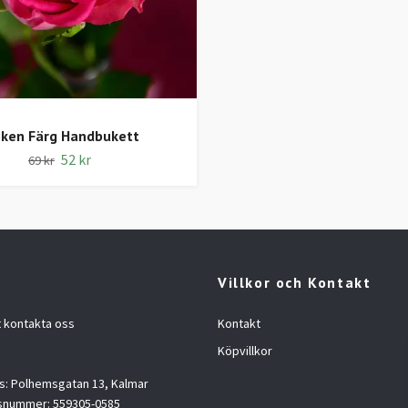
öken Färg Handbukett
52 kr
69 kr
Villkor och Kontakt
t kontakta oss
Kontakt
Köpvillkor
: Polhemsgatan 13, Kalmar
snummer: 559305-0585