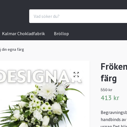
Kalmar Chokladfabrik
Bröllop
j din egna färg
Fröken
färg
550 kr
413 kr
Begravningsb
handbinds av v
urnan.Det blir