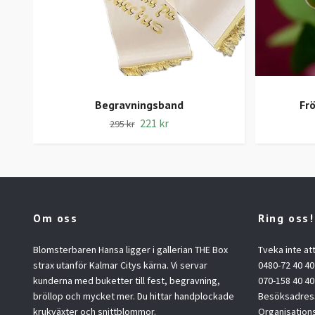
Begravningsband
Fr
221 kr
295 kr
Om oss
Ring oss!
Blomsterbaren Hansa ligger i gallerian THE Box
Tveka inte at
strax utanför Kalmar Citys kärna. Vi servar
0480-72 40 40
kunderna med buketter till fest, begravning,
070-158 40 40
bröllop och mycket mer. Du hittar handplockade
Besöksadress
krukväxter och snittblommor.
Organisation