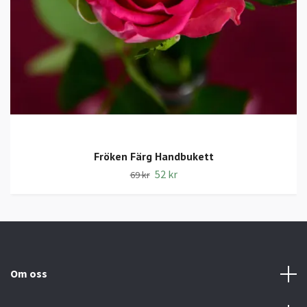
Fröken Färg Handbukett
52 kr
69 kr
Om oss